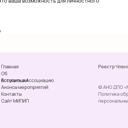
 это ваша возможность для личностного
е
Главная
Реестр Член
Об
Ассоциации
Вступить в Ассоциацию
Анонсы мероприятий
© АНО ДПО «
Контакты
Политика об
Сайт МИПИП
персональны