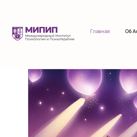
Главная
Об А
Встреча выпускник