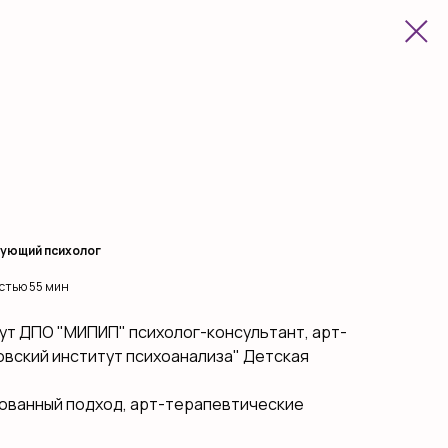
кующий психолог
стью 55 мин
ут ДПО "МИПИП" психолог-консультант, арт-
овский институт психоанализа" Детская
ованный подход, арт-терапевтические